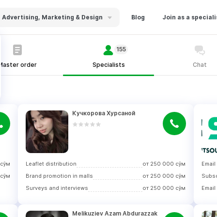
Advertising, Marketing & Design
Blog
Join as a speciali
155
Master order
Specialists
Chat
Кучкорова Хурсаной
сўм
Leaflet distribution
от
250 000
сўм
Email
сўм
Brand promotion in malls
от
250 000
сўм
Surveys and interviews
от
250 000
сўм
Email
Melikuziev Azam Abdurazzak 