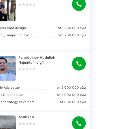
ess card design
от
1 200 000
сўм
og / magazine layout
от
1 200 000
сўм
Fahriddinov Abdulloh 
Najmiddin o'g'li
e Ads setup
от
2 000 000
сўм
x Direct setup
от
2 000 000
сўм
Content strategy development
от
600 000
сўм
Азимхон