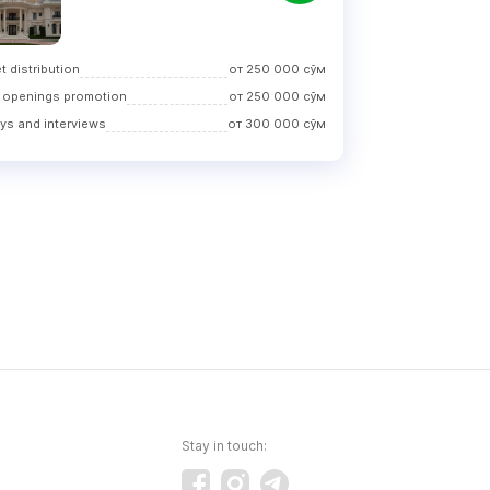
t distribution
от
250 000
сўм
 openings promotion
от
250 000
сўм
ys and interviews
от
300 000
сўм
Stay in touch: