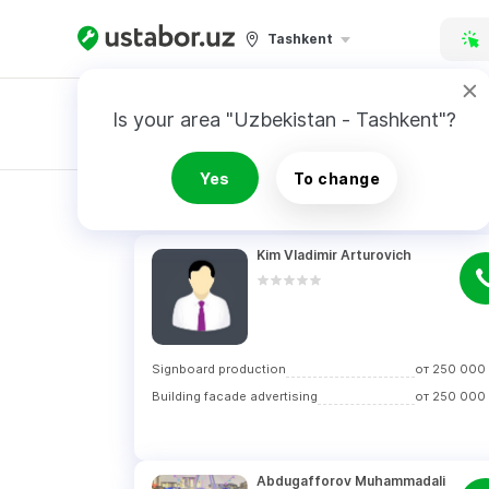
Tashkent
Is your area "Uzbekistan - Tashkent"?
Yes
To change
RESULTS
Kim Vladimir Arturovich
Signboard production
от
250 000
Building facade advertising
от
250 000
Abdugafforov Muhammadali