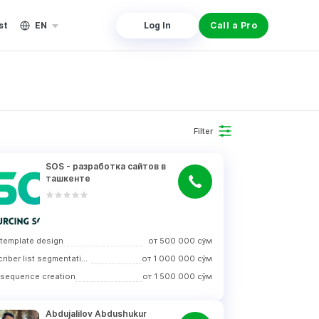
st
EN
Log In
Call a Pro
Filter
SOS - разработка сайтов в 
ташкенте
 template design
от
500 000
сўм
Subscriber list segmentation
от
1 000 000
сўм
 sequence creation
от
1 500 000
сўм
Abdujalilov Abdushukur