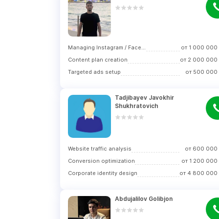
Managing Instagram / Facebook
от
1 000 000
Content plan creation
от
2 000 000
Targeted ads setup
от
500 000
Tadjibayev Javokhir 
Shukhratovich
Website traffic analysis
от
600 000
Conversion optimization
от
1 200 000
Corporate identity design
от
4 800 000
Abdujalilov Golibjon