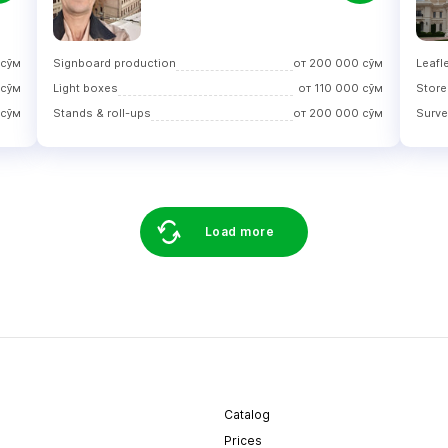
сўм
Signboard production
от
200 000
сўм
Leafle
сўм
Light boxes
от
110 000
сўм
Store
сўм
Stands & roll-ups
от
200 000
сўм
Surve
Load more
Catalog
Prices