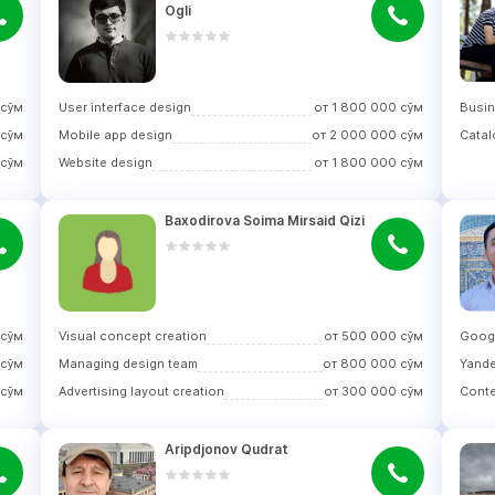
Ogli
сўм
User interface design
от
1 800 000
сўм
Busin
сўм
Mobile app design
от
2 000 000
сўм
Catal
сўм
Website design
от
1 800 000
сўм
Baxodirova Soima Mirsaid Qizi
сўм
Visual concept creation
от
500 000
сўм
Googl
сўм
Managing design team
от
800 000
сўм
Yande
сўм
Advertising layout creation
от
300 000
сўм
Aripdjonov Qudrat