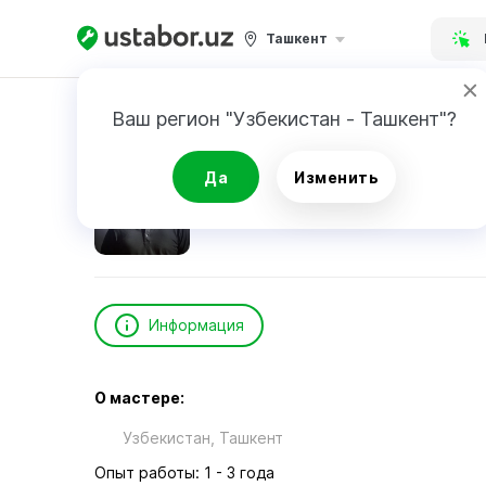
Ташкент
Главная
Реклама и маркетинг
Melikuziev 
Ваш регион "Узбекистан - Ташкент"?
Melikuziev Azam Abdurazzak Ogli
Да
Изменить
Информация
О мастере:
Узбекистан, Ташкент
Опыт работы: 1 - 3 года