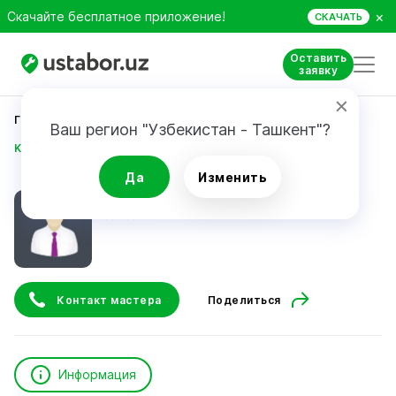
×
Скачайте бесплатное приложение!
СКАЧАТЬ
Оставить
заявку
Главная
Реклама и маркетинг
Ваш регион "Узбекистан - Ташкент"?
Kim Vladimir Arturovich
Да
Изменить
Kim Vladimir Arturovich
Контакт мастера
Поделиться
Информация