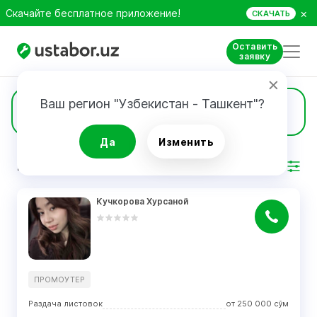
×
Скачайте бесплатное приложение!
СКАЧАТЬ
Оставить
заявку
Ваш регион "Узбекистан - Ташкент"?
23
Промоутер
Да
Изменить
РЕЗУЛЬТАТ
Фильтр
Кучкорова Хурсаной
ПРОМОУТЕР
Раздача листовок
от
250 000
сўм